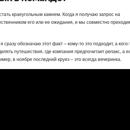
стать краеугольным камнем. Когда я получаю запрос на
ственником его или ее ожидания, и мы совместно приходи
я сразу обозначаю этот факт – кому-то это подходит, а кого-
делять путешествия, где компания предпочитает релакс, а е
ример, в ноябре последний круиз – это всегда вечеринка.