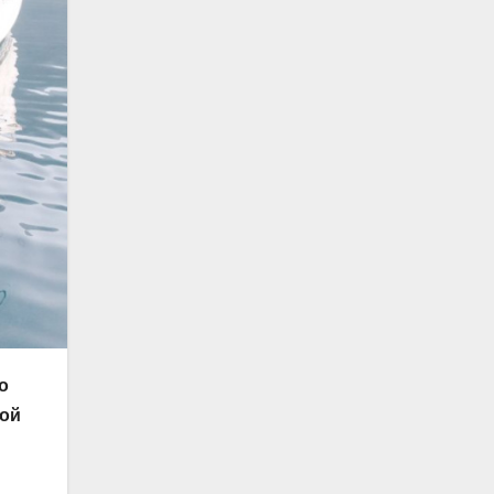
о
вой