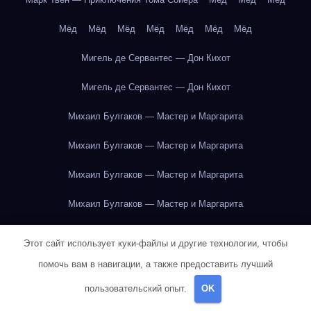
Мёд
Мёд
Мёд
Мёд
Мёд
Мёд
Мёд
Мигель де Сервантес — Дон Кихот
Мигель де Сервантес — Дон Кихот
Михаил Булгаков — Мастер и Маргарита
Михаил Булгаков — Мастер и Маргарита
Михаил Булгаков — Мастер и Маргарита
Михаил Булгаков — Мастер и Маргарита
Михаил Булгаков — Мастер и Маргарита
Этот сайт использует куки-файлы и другие технологии, чтобы
Михаил Булгаков — Мастер и Маргарита
помочь вам в навигации, а также предоставить лучший
пользовательский опыт.
OK
Михаил Булгаков — Мастер и Маргарита