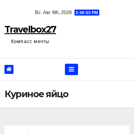
Перейти
Вс. Авг 9th, 2026
2:40:54 PM
к
содержанию
Travelbox27
Компасс мечты
Куриное яйцо