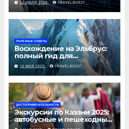
11 ИЮЛЯ 2026
TRAVELBOX27_
ПОЛЕЗНЫЕ СОВЕТЫ
Восхождение на Эльбрус:
полный гид для
покорителя высочайшей
10 МАЯ 2025
TRAVELBOX27_
вершины Европы
ДОСТОПРИМЕЧАТЕЛЬНОСТИ
Экскурсии по Казани 2025:
автобусные и пешеходные
туры от туроператора