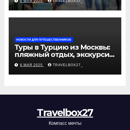
6 МАЯ 2025
TRAVELBOX27_
«Казан360»
НОВОСТИ ДЛЯ ПУТЕШЕСТВЕННИКОВ
Туры в Турцию из Москвы:
пляжный отдых, экскурсии
и лучшие курорты
6 МАЯ 2025
TRAVELBOX27_
Travelbox27
Компасс мечты