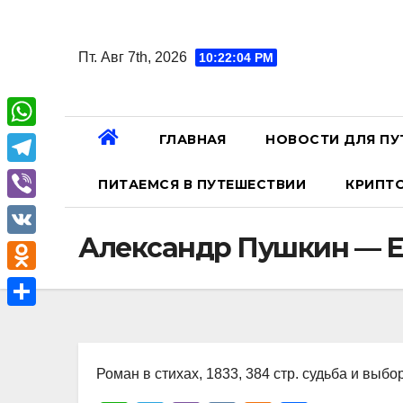
Перейти
к
Пт. Авг 7th, 2026
10:22:05 PM
содержанию
ГЛАВНАЯ
НОВОСТИ ДЛЯ ПУ
W
h
T
ПИТАЕМСЯ В ПУТЕШЕСТВИИ
КРИПТ
a
e
V
t
l
Александр Пушкин — Е
i
V
s
e
b
K
A
O
g
e
p
d
r
О
r
p
n
a
т
o
Роман в стихах, 1833, 384 стр. судьба и выбо
m
п
k