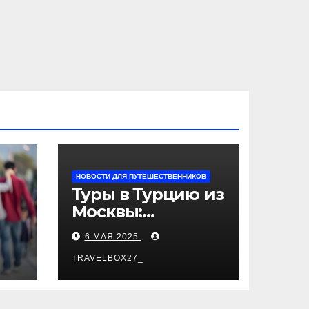
НОВОСТИ ДЛЯ ПУТЕШЕСТВЕННИКОВ
Туры в Турцию из
Москвы:
пляжный отдых,
6 МАЯ 2025
экскурсии и
лучшие курорты
TRAVELBOX27_