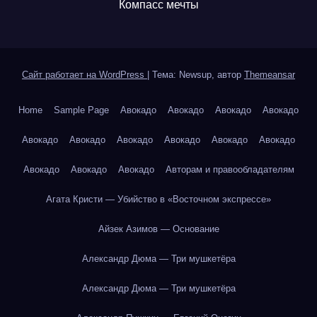
Компасс мечты
Сайт работает на WordPress
|
Тема: Newsup, автор
Themeansar
Home
Sample Page
Авокадо
Авокадо
Авокадо
Авокадо
Авокадо
Авокадо
Авокадо
Авокадо
Авокадо
Авокадо
Авокадо
Авокадо
Авокадо
Авторам и правообладателям
Агата Кристи — Убийство в «Восточном экспрессе»
Айзек Азимов — Основание
Александр Дюма — Три мушкетёра
Александр Дюма — Три мушкетёра