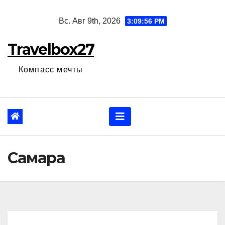
Перейти
Вс. Авг 9th, 2026
3:09:57 PM
к
содержанию
Travelbox27
Компасс мечты
Самара