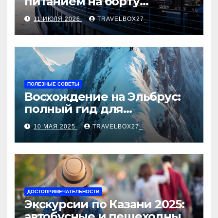
питанием на борту
теплохода
11 ИЮЛЯ 2026
TRAVELBOX27_
ПОЛЕЗНЫЕ СОВЕТЫ
Восхождение на Эльбрус:
полный гид для
покорителя высочайшей
10 МАЯ 2025
TRAVELBOX27_
вершины Европы
ДОСТОПРИМЕЧАТЕЛЬНОСТИ
Экскурсии по Казани 2025:
автобусные и пешеходные