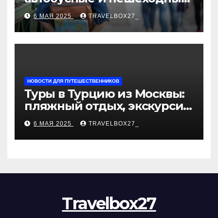
туры от туроператора
6 МАЯ 2025
TRAVELBOX27_
«Казан360»
НОВОСТИ ДЛЯ ПУТЕШЕСТВЕННИКОВ
Туры в Турцию из Москвы:
пляжный отдых, экскурсии
и лучшие курорты
6 МАЯ 2025
TRAVELBOX27_
Travelbox27