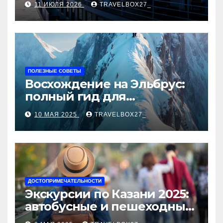
11 ИЮЛЯ 2026
TRAVELBOX27_
ПОЛЕЗНЫЕ СОВЕТЫ
Восхождение на Эльбрус:
полный гид для
покорителя высочайшей
10 МАЯ 2025
TRAVELBOX27_
вершины Европы
ДОСТОПРИМЕЧАТЕЛЬНОСТИ
Экскурсии по Казани 2025:
автобусные и пешеходные
туры от туроператора