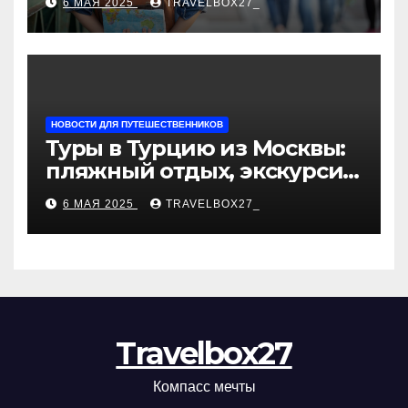
6 МАЯ 2025
TRAVELBOX27_
«Казан360»
НОВОСТИ ДЛЯ ПУТЕШЕСТВЕННИКОВ
Туры в Турцию из Москвы:
пляжный отдых, экскурсии
и лучшие курорты
6 МАЯ 2025
TRAVELBOX27_
Travelbox27
Компасс мечты