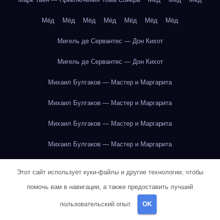
Мёд
Мёд
Мёд
Мёд
Мёд
Мёд
Мёд
Мигель де Сервантес — Дон Кихот
Мигель де Сервантес — Дон Кихот
Михаил Булгаков — Мастер и Маргарита
Михаил Булгаков — Мастер и Маргарита
Михаил Булгаков — Мастер и Маргарита
Михаил Булгаков — Мастер и Маргарита
Михаил Булгаков — Мастер и Маргарита
Этот сайт использует куки-файлы и другие технологии, чтобы
Михаил Булгаков — Мастер и Маргарита
помочь вам в навигации, а также предоставить лучший
пользовательский опыт.
OK
Михаил Булгаков — Мастер и Маргарита