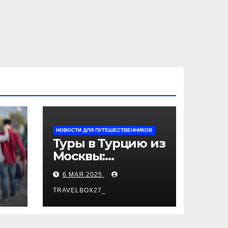
НОВОСТИ ДЛЯ ПУТЕШЕСТВЕННИКОВ
Туры в Турцию из
Москвы:
пляжный отдых,
6 МАЯ 2025
экскурсии и
лучшие курорты
TRAVELBOX27_