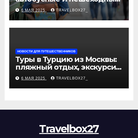
туры от туроператора
6 МАЯ 2025
TRAVELBOX27_
«Казан360»
НОВОСТИ ДЛЯ ПУТЕШЕСТВЕННИКОВ
Туры в Турцию из Москвы:
пляжный отдых, экскурсии
и лучшие курорты
6 МАЯ 2025
TRAVELBOX27_
Travelbox27