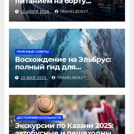
питанием на борту
теплохода
11 ИЮЛЯ 2026
TRAVELBOX27_
ПОЛЕЗНЫЕ СОВЕТЫ
Восхождение на Эльбрус:
полный гид для
покорителя высочайшей
10 МАЯ 2025
TRAVELBOX27_
вершины Европы
ДОСТОПРИМЕЧАТЕЛЬНОСТИ
Экскурсии по Казани 2025:
автобусные и пешеходные