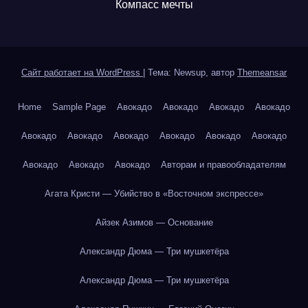
Компасс мечты
Сайт работает на WordPress
|
Тема: Newsup, автор
Themeansar
Home
Sample Page
Авокадо
Авокадо
Авокадо
Авокадо
Авокадо
Авокадо
Авокадо
Авокадо
Авокадо
Авокадо
Авокадо
Авокадо
Авокадо
Авторам и правообладателям
Агата Кристи — Убийство в «Восточном экспрессе»
Айзек Азимов — Основание
Александр Дюма — Три мушкетёра
Александр Дюма — Три мушкетёра