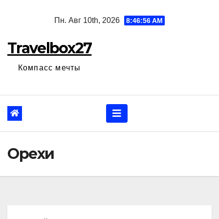
Перейти
Пн. Авг 10th, 2026
8:46:57 AM
к
содержанию
Travelbox27
Компасс мечты
Орехи