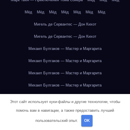
Мёд
Мёд
Мёд
Мёд
Мёд
Мёд
Мёд
Мигель де Сервантес — Дон Кихот
Мигель де Сервантес — Дон Кихот
Михаил Булгаков — Мастер и Маргарита
Михаил Булгаков — Мастер и Маргарита
Михаил Булгаков — Мастер и Маргарита
Михаил Булгаков — Мастер и Маргарита
Михаил Булгаков — Мастер и Маргарита
Этот сайт использует куки-файлы и другие технологии, чтобы
Михаил Булгаков — Мастер и Маргарита
помочь вам в навигации, а также предоставить лучший
пользовательский опыт.
OK
Михаил Булгаков — Мастер и Маргарита