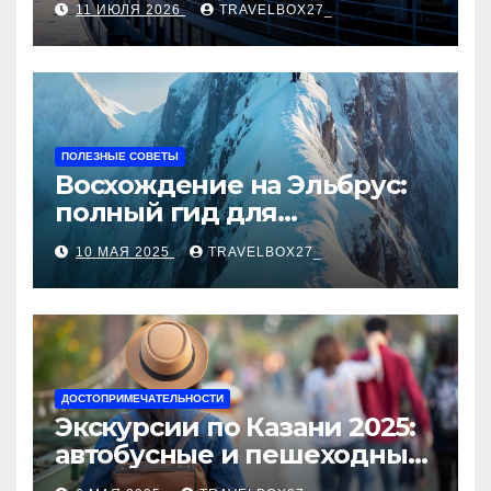
11 ИЮЛЯ 2026
TRAVELBOX27_
ПОЛЕЗНЫЕ СОВЕТЫ
Восхождение на Эльбрус:
полный гид для
покорителя высочайшей
10 МАЯ 2025
TRAVELBOX27_
вершины Европы
ДОСТОПРИМЕЧАТЕЛЬНОСТИ
Экскурсии по Казани 2025:
автобусные и пешеходные
туры от туроператора