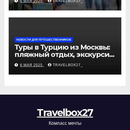
6 МАЯ 2025
TRAVELBOX27_
«Казан360»
НОВОСТИ ДЛЯ ПУТЕШЕСТВЕННИКОВ
Туры в Турцию из Москвы:
пляжный отдых, экскурсии
и лучшие курорты
6 МАЯ 2025
TRAVELBOX27_
Travelbox27
Компасс мечты