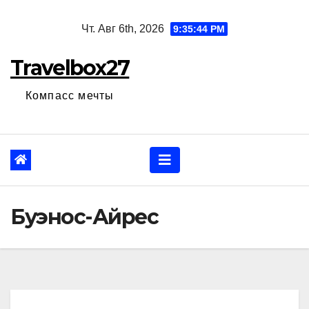
Перейти
Чт. Авг 6th, 2026
9:35:44 PM
к
содержанию
Travelbox27
Компасс мечты
Буэнос-Айрес