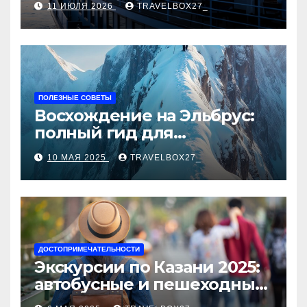
11 ИЮЛЯ 2026
TRAVELBOX27_
ПОЛЕЗНЫЕ СОВЕТЫ
Восхождение на Эльбрус:
полный гид для
покорителя высочайшей
10 МАЯ 2025
TRAVELBOX27_
вершины Европы
ДОСТОПРИМЕЧАТЕЛЬНОСТИ
Экскурсии по Казани 2025:
автобусные и пешеходные
туры от туроператора