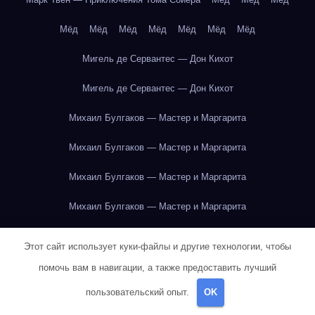
Мёд
Мёд
Мёд
Мёд
Мёд
Мёд
Мёд
Мигель де Сервантес — Дон Кихот
Мигель де Сервантес — Дон Кихот
Михаил Булгаков — Мастер и Маргарита
Михаил Булгаков — Мастер и Маргарита
Михаил Булгаков — Мастер и Маргарита
Михаил Булгаков — Мастер и Маргарита
Михаил Булгаков — Мастер и Маргарита
Этот сайт использует куки-файлы и другие технологии, чтобы
Михаил Булгаков — Мастер и Маргарита
помочь вам в навигации, а также предоставить лучший
пользовательский опыт.
OK
Михаил Булгаков — Мастер и Маргарита