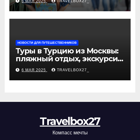
6 МАЯ 2025
TRAVELBOX27_
«Казан360»
НОВОСТИ ДЛЯ ПУТЕШЕСТВЕННИКОВ
Туры в Турцию из Москвы:
пляжный отдых, экскурсии
и лучшие курорты
6 МАЯ 2025
TRAVELBOX27_
Travelbox27
Компасс мечты