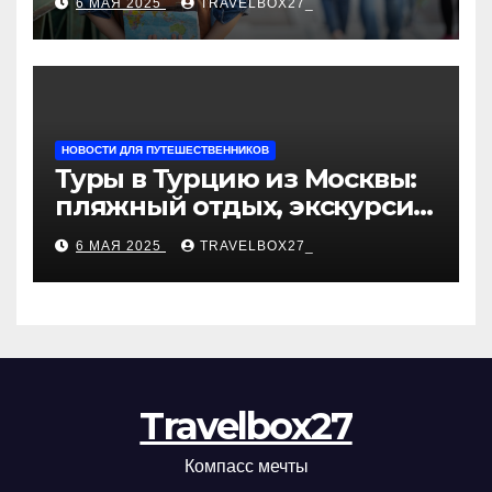
6 МАЯ 2025
TRAVELBOX27_
«Казан360»
НОВОСТИ ДЛЯ ПУТЕШЕСТВЕННИКОВ
Туры в Турцию из Москвы:
пляжный отдых, экскурсии
и лучшие курорты
6 МАЯ 2025
TRAVELBOX27_
Travelbox27
Компасс мечты