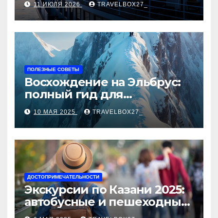
11 ИЮЛЯ 2026
TRAVELBOX27_
ПОЛЕЗНЫЕ СОВЕТЫ
Восхождение на Эльбрус:
полный гид для
покорителя высочайшей
10 МАЯ 2025
TRAVELBOX27_
вершины Европы
ДОСТОПРИМЕЧАТЕЛЬНОСТИ
Экскурсии по Казани 2025:
автобусные и пешеходные
туры от туроператора