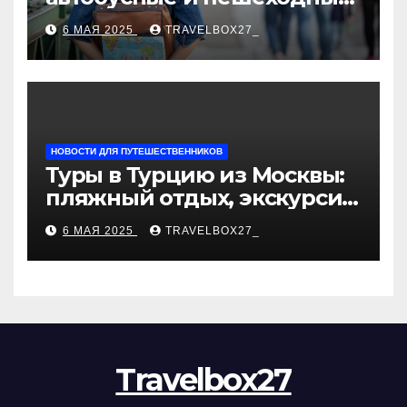
туры от туроператора
6 МАЯ 2025
TRAVELBOX27_
«Казан360»
НОВОСТИ ДЛЯ ПУТЕШЕСТВЕННИКОВ
Туры в Турцию из Москвы:
пляжный отдых, экскурсии
и лучшие курорты
6 МАЯ 2025
TRAVELBOX27_
Travelbox27