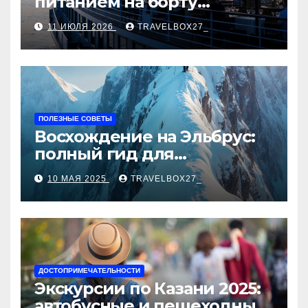
питанием на борту
теплохода
11 ИЮЛЯ 2026
TRAVELBOX27_
ПОЛЕЗНЫЕ СОВЕТЫ
Восхождение на Эльбрус:
полный гид для
покорителя высочайшей
10 МАЯ 2025
TRAVELBOX27_
вершины Европы
ДОСТОПРИМЕЧАТЕЛЬНОСТИ
Экскурсии по Казани 2025:
автобусные и пешеходные