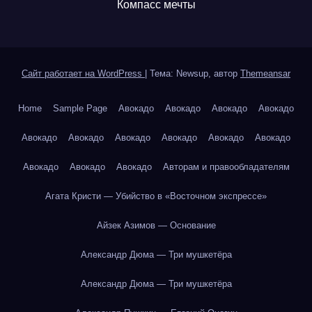
Компасс мечты
Сайт работает на WordPress
|
Тема: Newsup, автор
Themeansar
Home
Sample Page
Авокадо
Авокадо
Авокадо
Авокадо
Авокадо
Авокадо
Авокадо
Авокадо
Авокадо
Авокадо
Авокадо
Авокадо
Авокадо
Авторам и правообладателям
Агата Кристи — Убийство в «Восточном экспрессе»
Айзек Азимов — Основание
Александр Дюма — Три мушкетёра
Александр Дюма — Три мушкетёра