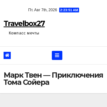
Перейти
Пт. Авг 7th, 2026
2:23:52 AM
к
содержанию
Travelbox27
Компасс мечты
Марк Твен — Приключения
Тома Сойера