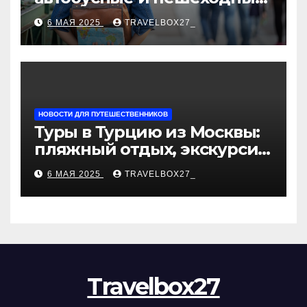
туры от туроператора
6 МАЯ 2025
TRAVELBOX27_
«Казан360»
НОВОСТИ ДЛЯ ПУТЕШЕСТВЕННИКОВ
Туры в Турцию из Москвы:
пляжный отдых, экскурсии
и лучшие курорты
6 МАЯ 2025
TRAVELBOX27_
Travelbox27