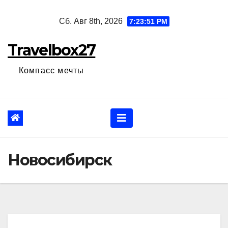
Перейти
Сб. Авг 8th, 2026
7:23:52 PM
к
содержанию
Travelbox27
Компасс мечты
Новосибирск