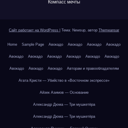
Компасс мечты
Сайт работает на WordPress
|
Тема: Newsup, автор
Themeansar
Home
Sample Page
Авокадо
Авокадо
Авокадо
Авокадо
Авокадо
Авокадо
Авокадо
Авокадо
Авокадо
Авокадо
Авокадо
Авокадо
Авокадо
Авторам и правообладателям
Агата Кристи — Убийство в «Восточном экспрессе»
Айзек Азимов — Основание
Александр Дюма — Три мушкетёра
Александр Дюма — Три мушкетёра