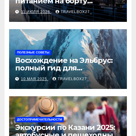
питанием на борту
теплохода
11 ИЮЛЯ 2026
TRAVELBOX27_
ПОЛЕЗНЫЕ СОВЕТЫ
Восхождение на Эльбрус:
полный гид для
покорителя высочайшей
10 МАЯ 2025
TRAVELBOX27_
вершины Европы
ДОСТОПРИМЕЧАТЕЛЬНОСТИ
Экскурсии по Казани 2025:
автобусные и пешеходные