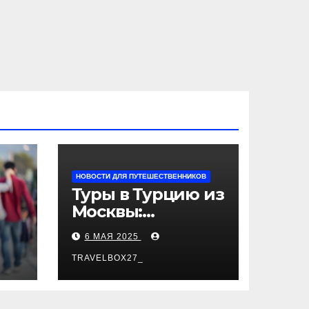
НОВОСТИ ДЛЯ ПУТЕШЕСТВЕННИКОВ
Туры в Турцию из
Москвы:
пляжный отдых,
6 МАЯ 2025
экскурсии и
лучшие курорты
TRAVELBOX27_