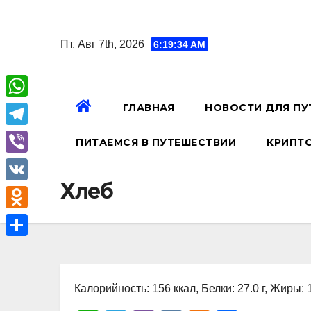
Перейти
к
Пт. Авг 7th, 2026
6:19:35 AM
содержанию
ГЛАВНАЯ
НОВОСТИ ДЛЯ ПУ
W
h
T
ПИТАЕМСЯ В ПУТЕШЕСТВИИ
КРИПТ
a
e
V
t
l
Хлеб
i
V
s
e
b
K
A
O
g
e
p
d
r
О
r
p
n
a
т
o
Калорийность: 156 ккал, Белки: 27.0 г, Жиры: 1
m
п
k