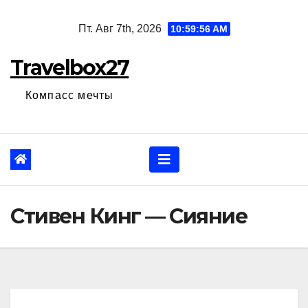
Перейти
Пт. Авг 7th, 2026
10:59:57 AM
к
содержанию
Travelbox27
Компасс мечты
Стивен Кинг — Сияние