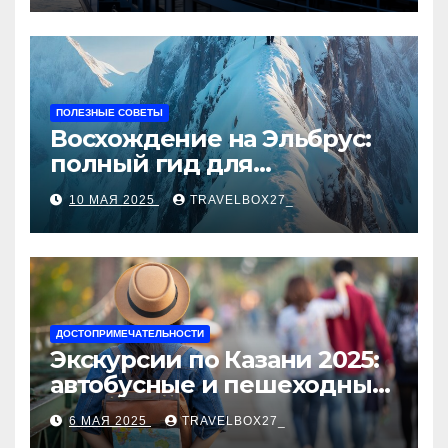
ПОЛЕЗНЫЕ СОВЕТЫ
Восхождение на Эльбрус:
полный гид для
покорителя высочайшей
10 МАЯ 2025
TRAVELBOX27_
вершины Европы
ДОСТОПРИМЕЧАТЕЛЬНОСТИ
Экскурсии по Казани 2025:
автобусные и пешеходные
туры от туроператора
6 МАЯ 2025
TRAVELBOX27_
«Казан360»