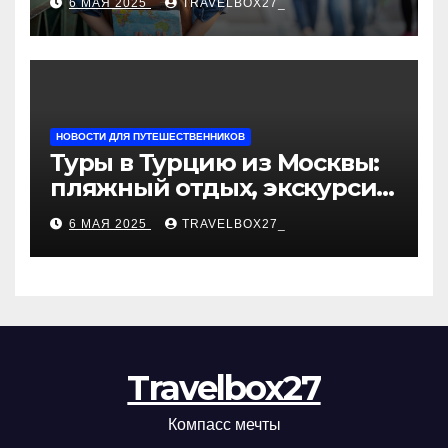
6 МАЯ 2025
TRAVELBOX27_
«Казан360»
НОВОСТИ ДЛЯ ПУТЕШЕСТВЕННИКОВ
Туры в Турцию из Москвы:
пляжный отдых, экскурсии
и лучшие курорты
6 МАЯ 2025
TRAVELBOX27_
Travelbox27
Компасс мечты