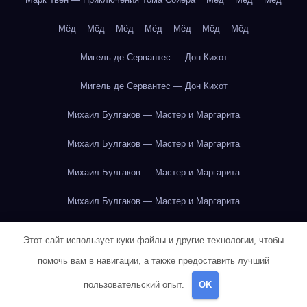
Мёд
Мёд
Мёд
Мёд
Мёд
Мёд
Мёд
Мигель де Сервантес — Дон Кихот
Мигель де Сервантес — Дон Кихот
Михаил Булгаков — Мастер и Маргарита
Михаил Булгаков — Мастер и Маргарита
Михаил Булгаков — Мастер и Маргарита
Михаил Булгаков — Мастер и Маргарита
Михаил Булгаков — Мастер и Маргарита
Этот сайт использует куки-файлы и другие технологии, чтобы
Михаил Булгаков — Мастер и Маргарита
помочь вам в навигации, а также предоставить лучший
пользовательский опыт.
OK
Михаил Булгаков — Мастер и Маргарита