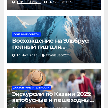
11 ИЮЛЯ 2026
TRAVELBOX27_
ПОЛЕЗНЫЕ СОВЕТЫ
Восхождение на Эльбрус:
полный гид для
покорителя высочайшей
10 МАЯ 2025
TRAVELBOX27_
вершины Европы
ДОСТОПРИМЕЧАТЕЛЬНОСТИ
Экскурсии по Казани 2025:
автобусные и пешеходные
туры от туроператора