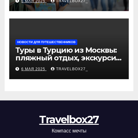
6 МАЯ 2025
TRAVELBOX27_
«Казан360»
НОВОСТИ ДЛЯ ПУТЕШЕСТВЕННИКОВ
Туры в Турцию из Москвы:
пляжный отдых, экскурсии
и лучшие курорты
6 МАЯ 2025
TRAVELBOX27_
Travelbox27
Компасс мечты