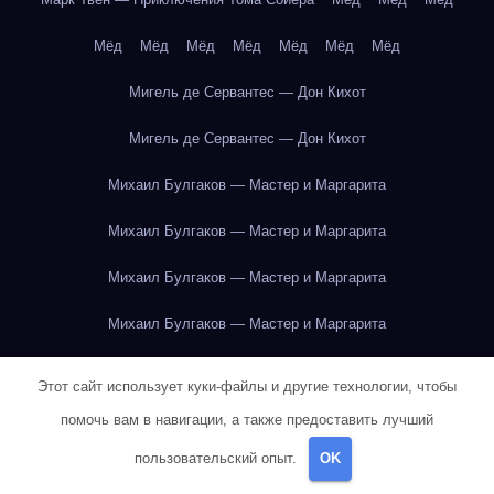
Мёд
Мёд
Мёд
Мёд
Мёд
Мёд
Мёд
Мигель де Сервантес — Дон Кихот
Мигель де Сервантес — Дон Кихот
Михаил Булгаков — Мастер и Маргарита
Михаил Булгаков — Мастер и Маргарита
Михаил Булгаков — Мастер и Маргарита
Михаил Булгаков — Мастер и Маргарита
Михаил Булгаков — Мастер и Маргарита
Этот сайт использует куки-файлы и другие технологии, чтобы
Михаил Булгаков — Мастер и Маргарита
помочь вам в навигации, а также предоставить лучший
пользовательский опыт.
OK
Михаил Булгаков — Мастер и Маргарита