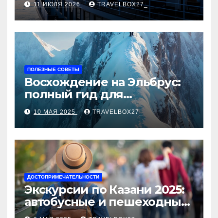
11 ИЮЛЯ 2026
TRAVELBOX27_
ПОЛЕЗНЫЕ СОВЕТЫ
Восхождение на Эльбрус:
полный гид для
покорителя высочайшей
10 МАЯ 2025
TRAVELBOX27_
вершины Европы
ДОСТОПРИМЕЧАТЕЛЬНОСТИ
Экскурсии по Казани 2025:
автобусные и пешеходные
туры от туроператора