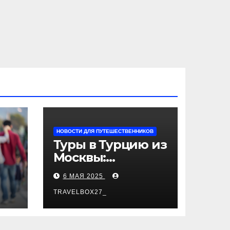
НОВОСТИ ДЛЯ ПУТЕШЕСТВЕННИКОВ
Туры в Турцию из
Москвы:
пляжный отдых,
6 МАЯ 2025
экскурсии и
лучшие курорты
TRAVELBOX27_