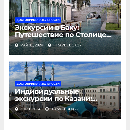
ДОСТОПРИМЕЧАТЕЛЬНОСТИ
Экскурсии в Баку:
Путешествие по Столице
Азербайджана
МАЙ 31, 2024
TRAVELBOX27_
ДОСТОПРИМЕЧАТЕЛЬНОСТИ
Индивидуальные
экскурсии по Казани:
откройте город с новой
АПР 1, 2024
TRAVELBOX27_
стороны