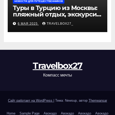
НОВОСТИ ДЛЯ ПУТЕШЕСТВЕННИКОВ
Туры в Турцию из Москвы:
пляжный отдых, экскурсии
и лучшие курорты
6 МАЯ 2025
TRAVELBOX27_
Travelbox27
Компасс мечты
Сайт работает на WordPress
|
Тема: Newsup, автор
Themeansar
Home
Sample Page
Авокадо
Авокадо
Авокадо
Авокадо