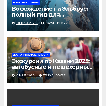
ПОЛЕЗНЫЕ СОВЕТЫ
Восхождение на Эльбрус:
полный гид для
покорителя высочайшей
10 МАЯ 2025
TRAVELBOX27_
вершины Европы
ДОСТОПРИМЕЧАТЕЛЬНОСТИ
Экскурсии по Казани 2025:
автобусные и пешеходные
туры от туроператора
6 МАЯ 2025
TRAVELBOX27_
«Казан360»