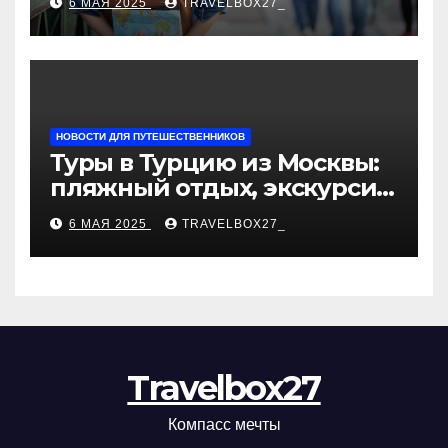
6 МАЯ 2025
TRAVELBOX27_
«Казан360»
НОВОСТИ ДЛЯ ПУТЕШЕСТВЕННИКОВ
Туры в Турцию из Москвы:
пляжный отдых, экскурсии
и лучшие курорты
6 МАЯ 2025
TRAVELBOX27_
Travelbox27
Компасс мечты