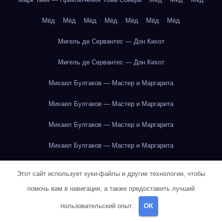
Мёд
Мёд
Мёд
Мёд
Мёд
Мёд
Мёд
Мигель де Сервантес — Дон Кихот
Мигель де Сервантес — Дон Кихот
Михаил Булгаков — Мастер и Маргарита
Михаил Булгаков — Мастер и Маргарита
Михаил Булгаков — Мастер и Маргарита
Михаил Булгаков — Мастер и Маргарита
Михаил Булгаков — Мастер и Маргарита
Этот сайт использует куки-файлы и другие технологии, чтобы
Михаил Булгаков — Мастер и Маргарита
помочь вам в навигации, а также предоставить лучший
пользовательский опыт.
OK
Михаил Булгаков — Мастер и Маргарита