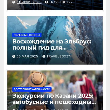
11 ИЮЛЯ 2026
TRAVELBOX27_
ПОЛЕЗНЫЕ СОВЕТЫ
Восхождение на Эльбрус:
полный гид для
покорителя высочайшей
10 МАЯ 2025
TRAVELBOX27_
вершины Европы
ДОСТОПРИМЕЧАТЕЛЬНОСТИ
Экскурсии по Казани 2025:
автобусные и пешеходные
туры от туроператора