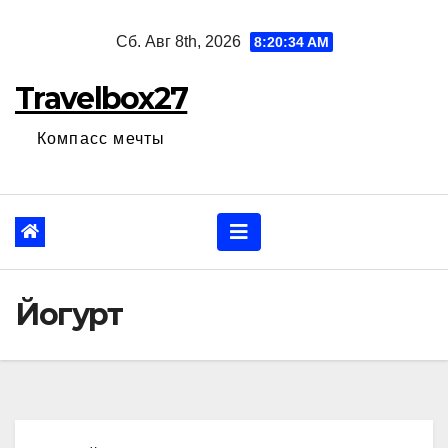
Перейти
Сб. Авг 8th, 2026
8:20:35 AM
к
содержанию
Travelbox27
Компасс мечты
Йогурт