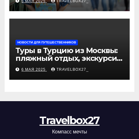
6 МАЯ 2025
TRAVELBOX27_
«Казан360»
НОВОСТИ ДЛЯ ПУТЕШЕСТВЕННИКОВ
Туры в Турцию из Москвы:
пляжный отдых, экскурсии
и лучшие курорты
6 МАЯ 2025
TRAVELBOX27_
Travelbox27
Компасс мечты