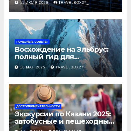
11 ИЮЛЯ 2026
TRAVELBOX27_
ПОЛЕЗНЫЕ СОВЕТЫ
Восхождение на Эльбрус:
полный гид для
покорителя высочайшей
10 МАЯ 2025
TRAVELBOX27_
вершины Европы
ДОСТОПРИМЕЧАТЕЛЬНОСТИ
Экскурсии по Казани 2025:
автобусные и пешеходные
туры от туроператора