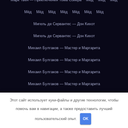
Мёд
Мёд
Мёд
Мёд
Мёд
Мёд
Мёд
Мигель де Сервантес — Дон Кихот
Мигель де Сервантес — Дон Кихот
Михаил Булгаков — Мастер и Маргарита
Михаил Булгаков — Мастер и Маргарита
Михаил Булгаков — Мастер и Маргарита
Михаил Булгаков — Мастер и Маргарита
Михаил Булгаков — Мастер и Маргарита
Этот сайт использует куки-файлы и другие технологии, чтобы
Михаил Булгаков — Мастер и Маргарита
помочь вам в навигации, а также предоставить лучший
пользовательский опыт.
OK
Михаил Булгаков — Мастер и Маргарита