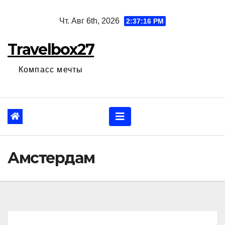
Перейти
Чт. Авг 6th, 2026
2:37:17 PM
к
содержанию
Travelbox27
Компасс мечты
Амстердам