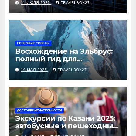
11 ИЮЛЯ 2026
TRAVELBOX27_
ПОЛЕЗНЫЕ СОВЕТЫ
Восхождение на Эльбрус:
полный гид для
покорителя высочайшей
10 МАЯ 2025
TRAVELBOX27_
вершины Европы
ДОСТОПРИМЕЧАТЕЛЬНОСТИ
Экскурсии по Казани 2025:
автобусные и пешеходные
туры от туроператора