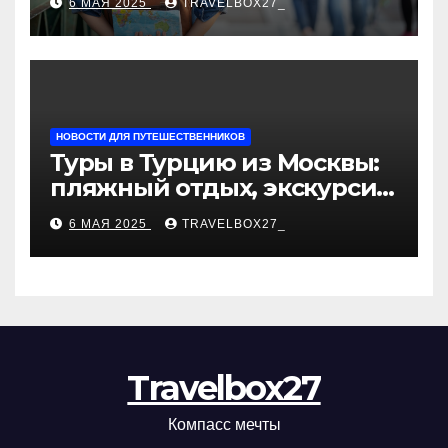
6 МАЯ 2025
TRAVELBOX27_
«Казан360»
НОВОСТИ ДЛЯ ПУТЕШЕСТВЕННИКОВ
Туры в Турцию из Москвы:
пляжный отдых, экскурсии
и лучшие курорты
6 МАЯ 2025
TRAVELBOX27_
Travelbox27
Компасс мечты