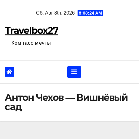
Перейти
Сб. Авг 8th, 2026
8:08:25 AM
к
содержанию
Travelbox27
Компасс мечты
Антон Чехов — Вишнёвый
сад