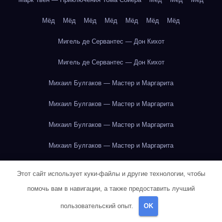
Мёд
Мёд
Мёд
Мёд
Мёд
Мёд
Мёд
Мигель де Сервантес — Дон Кихот
Мигель де Сервантес — Дон Кихот
Михаил Булгаков — Мастер и Маргарита
Михаил Булгаков — Мастер и Маргарита
Михаил Булгаков — Мастер и Маргарита
Михаил Булгаков — Мастер и Маргарита
Михаил Булгаков — Мастер и Маргарита
Этот сайт использует куки-файлы и другие технологии, чтобы
Михаил Булгаков — Мастер и Маргарита
помочь вам в навигации, а также предоставить лучший
пользовательский опыт.
OK
Михаил Булгаков — Мастер и Маргарита