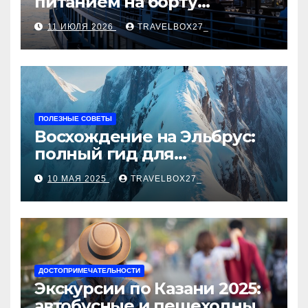
питанием на борту
теплохода
11 ИЮЛЯ 2026
TRAVELBOX27_
ПОЛЕЗНЫЕ СОВЕТЫ
Восхождение на Эльбрус:
полный гид для
покорителя высочайшей
10 МАЯ 2025
TRAVELBOX27_
вершины Европы
ДОСТОПРИМЕЧАТЕЛЬНОСТИ
Экскурсии по Казани 2025:
автобусные и пешеходные