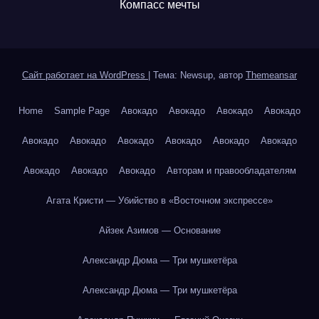
Компасс мечты
Сайт работает на WordPress
|
Тема: Newsup, автор
Themeansar
Home
Sample Page
Авокадо
Авокадо
Авокадо
Авокадо
Авокадо
Авокадо
Авокадо
Авокадо
Авокадо
Авокадо
Авокадо
Авокадо
Авокадо
Авторам и правообладателям
Агата Кристи — Убийство в «Восточном экспрессе»
Айзек Азимов — Основание
Александр Дюма — Три мушкетёра
Александр Дюма — Три мушкетёра