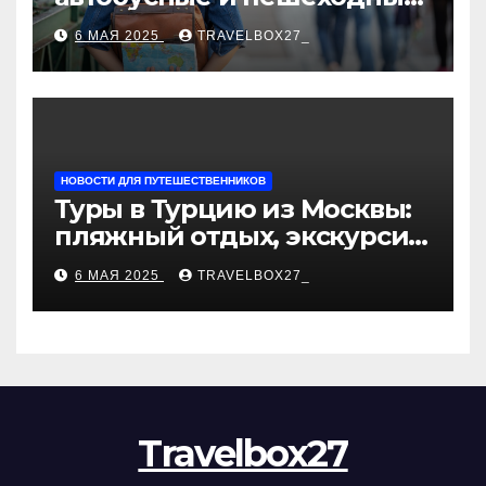
туры от туроператора
6 МАЯ 2025
TRAVELBOX27_
«Казан360»
НОВОСТИ ДЛЯ ПУТЕШЕСТВЕННИКОВ
Туры в Турцию из Москвы:
пляжный отдых, экскурсии
и лучшие курорты
6 МАЯ 2025
TRAVELBOX27_
Travelbox27