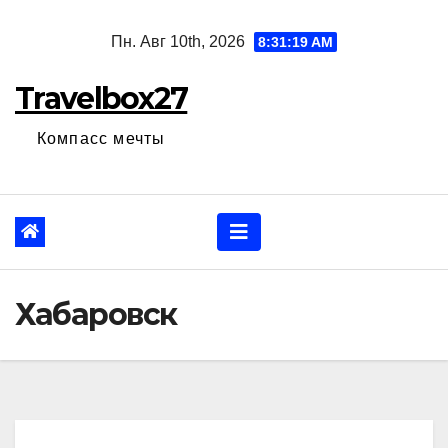
Перейти
Пн. Авг 10th, 2026
8:31:20 AM
к
содержанию
Travelbox27
Компасс мечты
Хабаровск