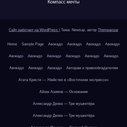
Компасс мечты
Сайт работает на WordPress
|
Тема: Newsup, автор
Themeansar
Home
Sample Page
Авокадо
Авокадо
Авокадо
Авокадо
Авокадо
Авокадо
Авокадо
Авокадо
Авокадо
Авокадо
Авокадо
Авокадо
Авокадо
Авторам и правообладателям
Агата Кристи — Убийство в «Восточном экспрессе»
Айзек Азимов — Основание
Александр Дюма — Три мушкетёра
Александр Дюма — Три мушкетёра