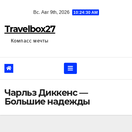
Перейти
Вс. Авг 9th, 2026
10:24:31 AM
к
содержанию
Travelbox27
Компасс мечты
Чарльз Диккенс —
Большие надежды