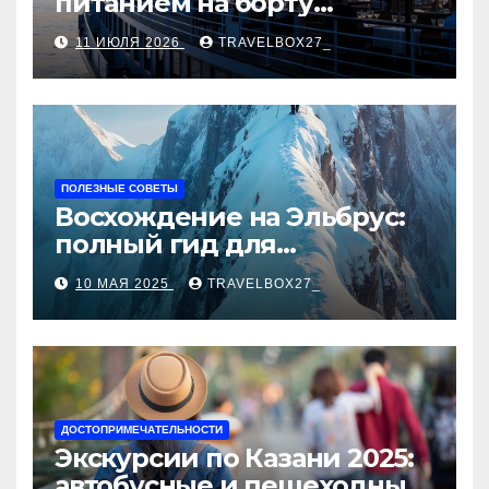
питанием на борту
теплохода
11 ИЮЛЯ 2026
TRAVELBOX27_
ПОЛЕЗНЫЕ СОВЕТЫ
Восхождение на Эльбрус:
полный гид для
покорителя высочайшей
10 МАЯ 2025
TRAVELBOX27_
вершины Европы
ДОСТОПРИМЕЧАТЕЛЬНОСТИ
Экскурсии по Казани 2025:
автобусные и пешеходные