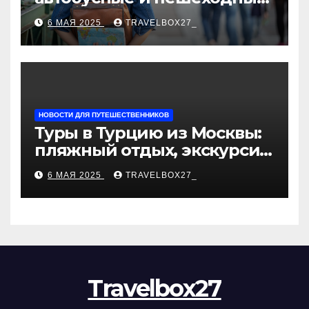
туры от туроператора
6 МАЯ 2025
TRAVELBOX27_
«Казан360»
НОВОСТИ ДЛЯ ПУТЕШЕСТВЕННИКОВ
Туры в Турцию из Москвы:
пляжный отдых, экскурсии
и лучшие курорты
6 МАЯ 2025
TRAVELBOX27_
Travelbox27