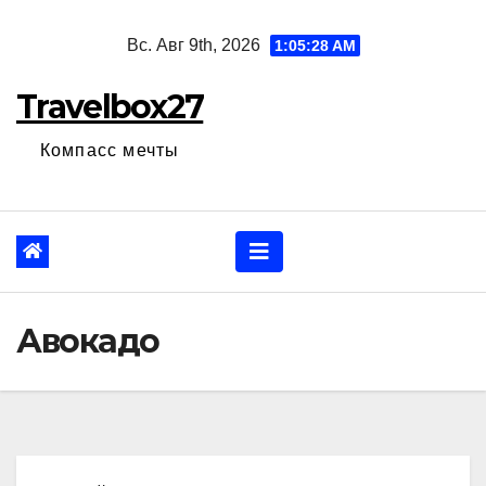
Перейти
Вс. Авг 9th, 2026
1:05:29 AM
к
содержанию
Travelbox27
Компасс мечты
Авокадо