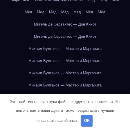
Мёд
Мёд
Мёд
Мёд
Мёд
Мёд
Мёд
Мигель де Сервантес — Дон Кихот
Мигель де Сервантес — Дон Кихот
Михаил Булгаков — Мастер и Маргарита
Михаил Булгаков — Мастер и Маргарита
Михаил Булгаков — Мастер и Маргарита
Михаил Булгаков — Мастер и Маргарита
Михаил Булгаков — Мастер и Маргарита
Этот сайт использует куки-файлы и другие технологии, чтобы
Михаил Булгаков — Мастер и Маргарита
помочь вам в навигации, а также предоставить лучший
пользовательский опыт.
OK
Михаил Булгаков — Мастер и Маргарита