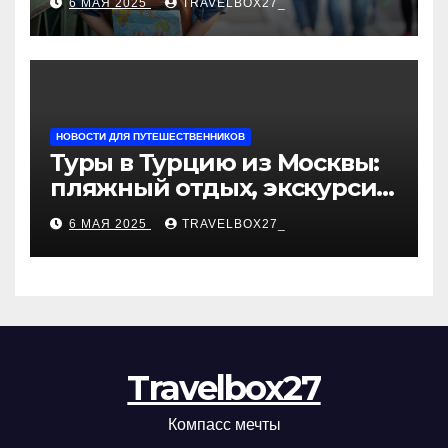
6 МАЯ 2025
TRAVELBOX27_
«Казан360»
НОВОСТИ ДЛЯ ПУТЕШЕСТВЕННИКОВ
Туры в Турцию из Москвы:
пляжный отдых, экскурсии
и лучшие курорты
6 МАЯ 2025
TRAVELBOX27_
Travelbox27
Компасс мечты