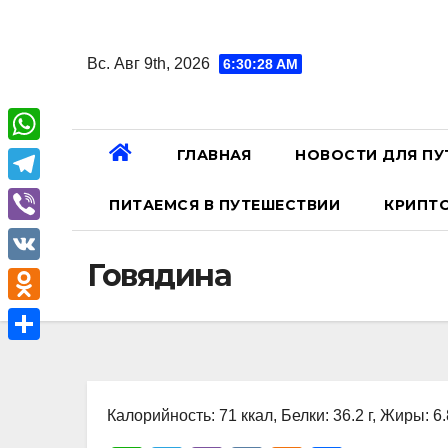
Перейти
к
Вс. Авг 9th, 2026
6:30:28 AM
содержанию
ГЛАВНАЯ
НОВОСТИ ДЛЯ ПУ
W
h
T
ПИТАЕМСЯ В ПУТЕШЕСТВИИ
КРИПТ
a
e
V
t
l
Говядина
i
V
s
e
b
K
A
O
g
e
p
d
r
О
r
p
n
a
т
o
Калорийность: 71 ккал, Белки: 36.2 г, Жиры: 6.8
m
п
k