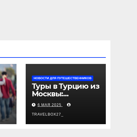
НОВОСТИ ДЛЯ ПУТЕШЕСТВЕННИКОВ
Туры в Турцию из
Москвы:
пляжный отдых,
6 МАЯ 2025
экскурсии и
лучшие курорты
TRAVELBOX27_