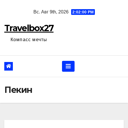
Перейти
Вс. Авг 9th, 2026
2:02:01 PM
к
содержанию
Travelbox27
Компасс мечты
Пекин