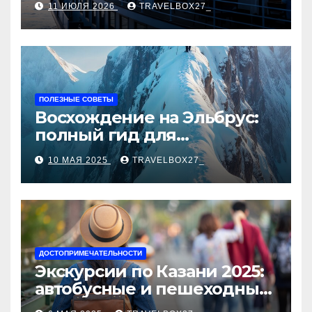
11 ИЮЛЯ 2026
TRAVELBOX27_
ПОЛЕЗНЫЕ СОВЕТЫ
Восхождение на Эльбрус:
полный гид для
покорителя высочайшей
10 МАЯ 2025
TRAVELBOX27_
вершины Европы
ДОСТОПРИМЕЧАТЕЛЬНОСТИ
Экскурсии по Казани 2025:
автобусные и пешеходные
туры от туроператора