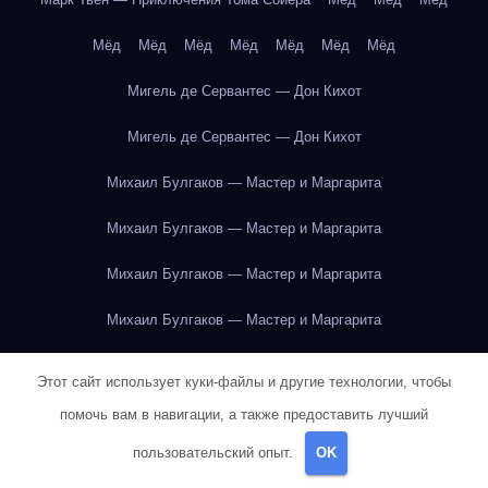
Мёд
Мёд
Мёд
Мёд
Мёд
Мёд
Мёд
Мигель де Сервантес — Дон Кихот
Мигель де Сервантес — Дон Кихот
Михаил Булгаков — Мастер и Маргарита
Михаил Булгаков — Мастер и Маргарита
Михаил Булгаков — Мастер и Маргарита
Михаил Булгаков — Мастер и Маргарита
Михаил Булгаков — Мастер и Маргарита
Этот сайт использует куки-файлы и другие технологии, чтобы
Михаил Булгаков — Мастер и Маргарита
помочь вам в навигации, а также предоставить лучший
пользовательский опыт.
OK
Михаил Булгаков — Мастер и Маргарита