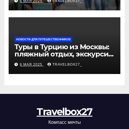
6 МАЯ 2025
TRAVELBOX27_
«Казан360»
НОВОСТИ ДЛЯ ПУТЕШЕСТВЕННИКОВ
Туры в Турцию из Москвы:
пляжный отдых, экскурсии
и лучшие курорты
6 МАЯ 2025
TRAVELBOX27_
Travelbox27
Компасс мечты