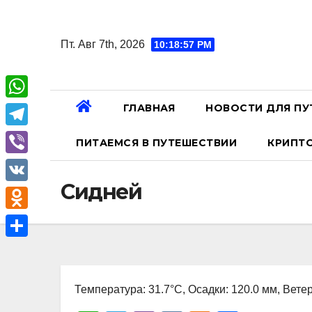
Перейти
к
Пт. Авг 7th, 2026
10:18:58 PM
содержанию
ГЛАВНАЯ
НОВОСТИ ДЛЯ ПУ
W
h
T
ПИТАЕМСЯ В ПУТЕШЕСТВИИ
КРИПТ
a
e
V
t
l
Сидней
i
V
s
e
b
K
A
O
g
e
p
d
r
О
r
p
n
a
т
o
Температура: 31.7°C, Осадки: 120.0 мм, Ветер
m
п
k