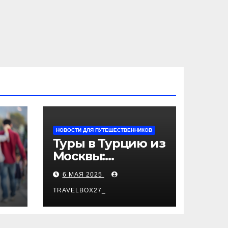
НОВОСТИ ДЛЯ ПУТЕШЕСТВЕННИКОВ
Туры в Турцию из
Москвы:
пляжный отдых,
6 МАЯ 2025
экскурсии и
лучшие курорты
TRAVELBOX27_