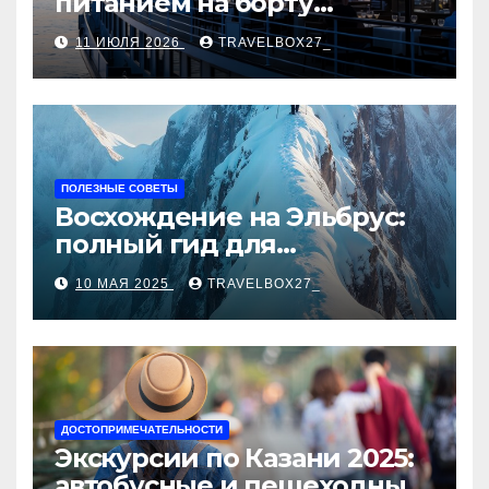
питанием на борту
теплохода
11 ИЮЛЯ 2026
TRAVELBOX27_
ПОЛЕЗНЫЕ СОВЕТЫ
Восхождение на Эльбрус:
полный гид для
покорителя высочайшей
10 МАЯ 2025
TRAVELBOX27_
вершины Европы
ДОСТОПРИМЕЧАТЕЛЬНОСТИ
Экскурсии по Казани 2025:
автобусные и пешеходные