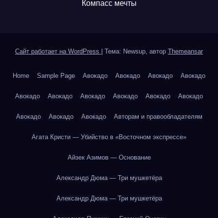
Компасс мечты
Сайт работает на WordPress
|
Тема: Newsup, автор
Themeansar
Home
Sample Page
Авокадо
Авокадо
Авокадо
Авокадо
Авокадо
Авокадо
Авокадо
Авокадо
Авокадо
Авокадо
Авокадо
Авокадо
Авокадо
Авторам и правообладателям
Агата Кристи — Убийство в «Восточном экспрессе»
Айзек Азимов — Основание
Александр Дюма — Три мушкетёра
Александр Дюма — Три мушкетёра