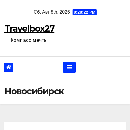
Перейти
Сб. Авг 8th, 2026
8:28:23 PM
к
содержанию
Travelbox27
Компасс мечты
Новосибирск