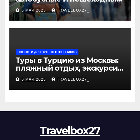
туры от туроператора
6 МАЯ 2025
TRAVELBOX27_
«Казан360»
НОВОСТИ ДЛЯ ПУТЕШЕСТВЕННИКОВ
Туры в Турцию из Москвы:
пляжный отдых, экскурсии
и лучшие курорты
6 МАЯ 2025
TRAVELBOX27_
Travelbox27