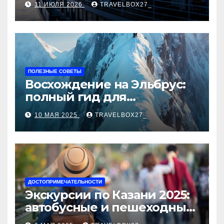
11 ИЮЛЯ 2026
TRAVELBOX27_
ПОЛЕЗНЫЕ СОВЕТЫ
Восхождение на Эльбрус:
полный гид для
покорителя высочайшей
10 МАЯ 2025
TRAVELBOX27_
вершины Европы
ДОСТОПРИМЕЧАТЕЛЬНОСТИ
Экскурсии по Казани 2025:
автобусные и пешеходные
туры от туроператора