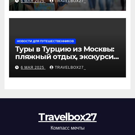
6 МАЯ 2025
TRAVELBOX27_
«Казан360»
НОВОСТИ ДЛЯ ПУТЕШЕСТВЕННИКОВ
Туры в Турцию из Москвы:
пляжный отдых, экскурсии
и лучшие курорты
6 МАЯ 2025
TRAVELBOX27_
Travelbox27
Компасс мечты