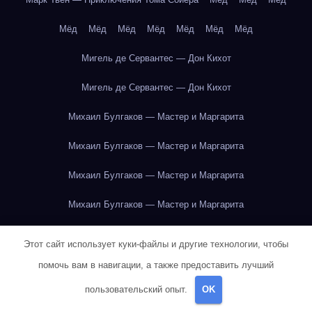
Мёд
Мёд
Мёд
Мёд
Мёд
Мёд
Мёд
Мигель де Сервантес — Дон Кихот
Мигель де Сервантес — Дон Кихот
Михаил Булгаков — Мастер и Маргарита
Михаил Булгаков — Мастер и Маргарита
Михаил Булгаков — Мастер и Маргарита
Михаил Булгаков — Мастер и Маргарита
Михаил Булгаков — Мастер и Маргарита
Этот сайт использует куки-файлы и другие технологии, чтобы
Михаил Булгаков — Мастер и Маргарита
помочь вам в навигации, а также предоставить лучший
пользовательский опыт.
OK
Михаил Булгаков — Мастер и Маргарита