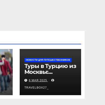
НОВОСТИ ДЛЯ ПУТЕШЕСТВЕННИКОВ
Туры в Турцию из
Москвы:
пляжный отдых,
6 МАЯ 2025
экскурсии и
лучшие курорты
TRAVELBOX27_