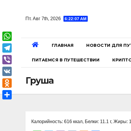
Перейти
к
Пт. Авг 7th, 2026
6:22:08 AM
содержанию
ГЛАВНАЯ
НОВОСТИ ДЛЯ ПУ
W
h
T
ПИТАЕМСЯ В ПУТЕШЕСТВИИ
КРИПТ
a
e
V
t
l
Груша
i
V
s
e
b
K
A
O
g
e
p
d
r
О
r
p
n
a
т
o
Калорийность: 616 ккал, Белки: 11.1 г, Жиры: 1
m
п
k