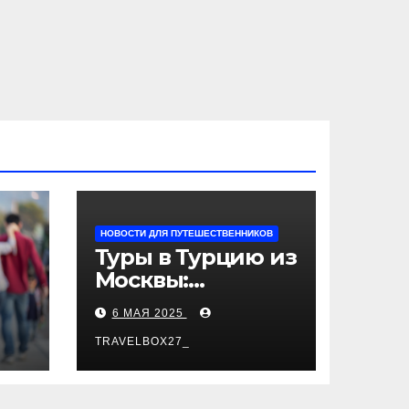
НОВОСТИ ДЛЯ ПУТЕШЕСТВЕННИКОВ
Туры в Турцию из
Москвы:
пляжный отдых,
6 МАЯ 2025
экскурсии и
лучшие курорты
TRAVELBOX27_