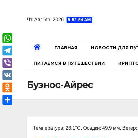
Перейти
к
Чт. Авг 6th, 2026
9:52:55 AM
содержанию
ГЛАВНАЯ
НОВОСТИ ДЛЯ ПУ
W
h
T
ПИТАЕМСЯ В ПУТЕШЕСТВИИ
КРИПТ
a
e
V
t
l
Буэнос-Айрес
i
V
s
e
b
K
A
O
g
e
p
d
r
О
r
p
n
a
т
o
Температура: 23.1°C, Осадки: 49.9 мм, Ветер:
m
п
k