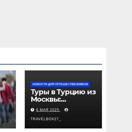
НОВОСТИ ДЛЯ ПУТЕШЕСТВЕННИКОВ
Туры в Турцию из
Москвы:
пляжный отдых,
6 МАЯ 2025
экскурсии и
лучшие курорты
TRAVELBOX27_