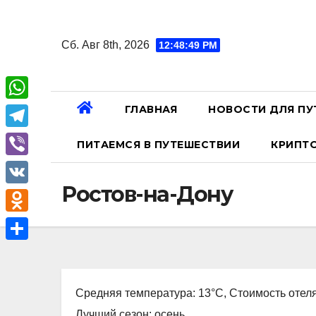
Перейти
к
Сб. Авг 8th, 2026
12:48:50 PM
содержанию
ГЛАВНАЯ
НОВОСТИ ДЛЯ ПУ
W
h
T
ПИТАЕМСЯ В ПУТЕШЕСТВИИ
КРИПТ
a
e
V
t
l
Ростов-на-Дону
i
V
s
e
b
K
A
O
g
e
p
d
r
О
r
p
n
a
т
o
Средняя температура: 13°C, Стоимость отеля
m
п
k
Лучший сезон: осень