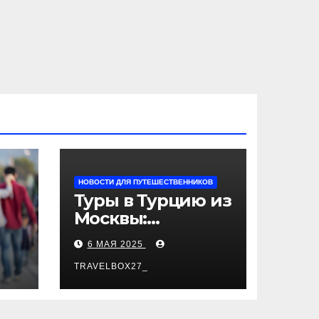
НОВОСТИ ДЛЯ ПУТЕШЕСТВЕННИКОВ
Туры в Турцию из
Москвы:
пляжный отдых,
6 МАЯ 2025
экскурсии и
лучшие курорты
TRAVELBOX27_