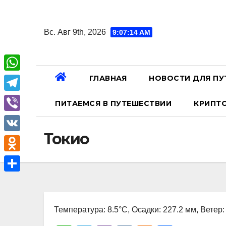
Перейти
к
Вс. Авг 9th, 2026
9:07:15 AM
содержанию
ГЛАВНАЯ
НОВОСТИ ДЛЯ ПУ
W
h
T
ПИТАЕМСЯ В ПУТЕШЕСТВИИ
КРИПТ
a
e
V
t
l
Токио
i
V
s
e
b
K
A
O
g
e
p
d
r
О
r
p
n
a
т
o
Температура: 8.5°C, Осадки: 227.2 мм, Ветер:
m
п
k