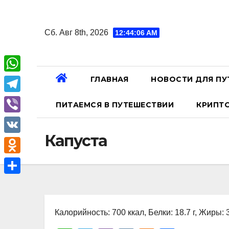
Перейти
к
Сб. Авг 8th, 2026
12:44:07 AM
содержанию
ГЛАВНАЯ
НОВОСТИ ДЛЯ ПУ
W
h
T
ПИТАЕМСЯ В ПУТЕШЕСТВИИ
КРИПТ
a
e
V
t
l
Капуста
i
V
s
e
b
K
A
O
g
e
p
d
r
О
r
p
n
a
т
o
Калорийность: 700 ккал, Белки: 18.7 г, Жиры: 3
m
п
k