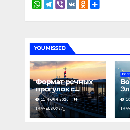
р
W
T
Vi
V
O
О
l
а
h
el
b
K
d
тп
a
в
at
e
er
n
р
s
и
s
gr
o
а
s
т
A
a
kl
в
n
ь
YOU MISSED
p
m
a
и
i
p
ss
ть
k
ni
i
ПОЛ
ki
Формат речных
Во
прогулок с
Эл
питанием на
ги
11 ИЮЛЯ 2026
1
борту теплохода
по
TRAVELBOX27_
вы
TRA
ве