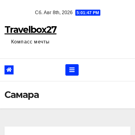
Перейти
Сб. Авг 8th, 2026
5:01:47 PM
к
содержанию
Travelbox27
Компасс мечты
Самара