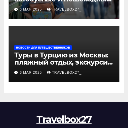
туры от туроператора
6 МАЯ 2025
TRAVELBOX27_
«Казан360»
НОВОСТИ ДЛЯ ПУТЕШЕСТВЕННИКОВ
Туры в Турцию из Москвы:
пляжный отдых, экскурсии
и лучшие курорты
6 МАЯ 2025
TRAVELBOX27_
Travelbox27