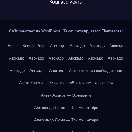
Компасс мечты
Сайт работает на WordPress
|
Тема: Newsup, автор
Themeansar
Home
Sample Page
Авокадо
Авокадо
Авокадо
Авокадо
Авокадо
Авокадо
Авокадо
Авокадо
Авокадо
Авокадо
Авокадо
Авокадо
Авокадо
Авторам и правообладателям
Агата Кристи — Убийство в «Восточном экспрессе»
Айзек Азимов — Основание
Александр Дюма — Три мушкетёра
Александр Дюма — Три мушкетёра