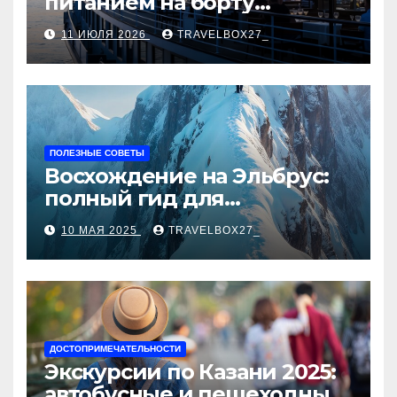
питанием на борту
теплохода
11 ИЮЛЯ 2026
TRAVELBOX27_
ПОЛЕЗНЫЕ СОВЕТЫ
Восхождение на Эльбрус:
полный гид для
покорителя высочайшей
10 МАЯ 2025
TRAVELBOX27_
вершины Европы
ДОСТОПРИМЕЧАТЕЛЬНОСТИ
Экскурсии по Казани 2025:
автобусные и пешеходные