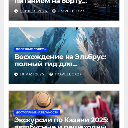
питанием на борту
теплохода
11 ИЮЛЯ 2026
TRAVELBOX27_
ПОЛЕЗНЫЕ СОВЕТЫ
Восхождение на Эльбрус:
полный гид для
покорителя высочайшей
10 МАЯ 2025
TRAVELBOX27_
вершины Европы
ДОСТОПРИМЕЧАТЕЛЬНОСТИ
Экскурсии по Казани 2025:
автобусные и пешеходные