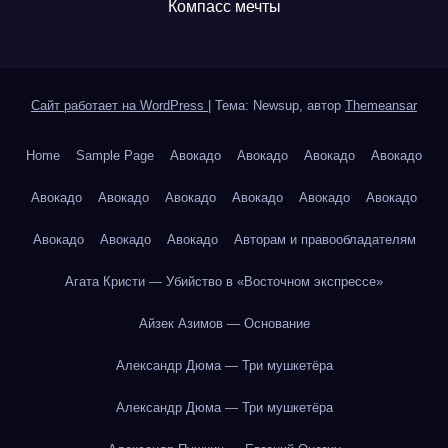
Компасс мечты
Сайт работает на WordPress
|
Тема: Newsup, автор
Themeansar
Home
Sample Page
Авокадо
Авокадо
Авокадо
Авокадо
Авокадо
Авокадо
Авокадо
Авокадо
Авокадо
Авокадо
Авокадо
Авокадо
Авокадо
Авторам и правообладателям
Агата Кристи — Убийство в «Восточном экспрессе»
Айзек Азимов — Основание
Александр Дюма — Три мушкетёра
Александр Дюма — Три мушкетёра