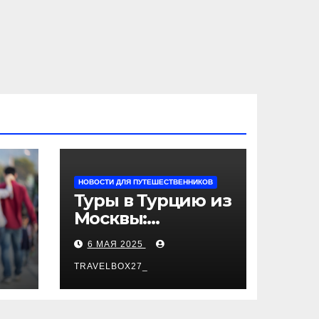
НОВОСТИ ДЛЯ ПУТЕШЕСТВЕННИКОВ
Туры в Турцию из
Москвы:
пляжный отдых,
6 МАЯ 2025
экскурсии и
лучшие курорты
TRAVELBOX27_