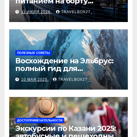
питанием на борту
теплохода
11 ИЮЛЯ 2026
TRAVELBOX27_
ПОЛЕЗНЫЕ СОВЕТЫ
Восхождение на Эльбрус:
полный гид для
покорителя высочайшей
10 МАЯ 2025
TRAVELBOX27_
вершины Европы
ДОСТОПРИМЕЧАТЕЛЬНОСТИ
Экскурсии по Казани 2025:
автобусные и пешеходные