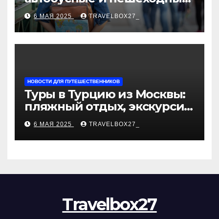
туры от туроператора
6 МАЯ 2025
TRAVELBOX27_
«Казан360»
НОВОСТИ ДЛЯ ПУТЕШЕСТВЕННИКОВ
Туры в Турцию из Москвы:
пляжный отдых, экскурсии
и лучшие курорты
6 МАЯ 2025
TRAVELBOX27_
Travelbox27