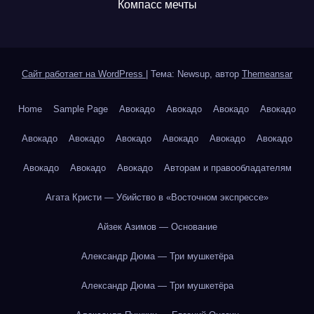
Компасс мечты
Сайт работает на WordPress
|
Тема: Newsup, автор
Themeansar
Home
Sample Page
Авокадо
Авокадо
Авокадо
Авокадо
Авокадо
Авокадо
Авокадо
Авокадо
Авокадо
Авокадо
Авокадо
Авокадо
Авокадо
Авторам и правообладателям
Агата Кристи — Убийство в «Восточном экспрессе»
Айзек Азимов — Основание
Александр Дюма — Три мушкетёра
Александр Дюма — Три мушкетёра