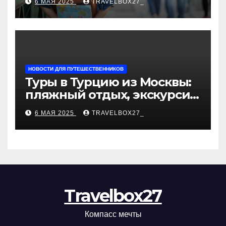
6 МАЯ 2025
TRAVELBOX27_
«Казан360»
НОВОСТИ ДЛЯ ПУТЕШЕСТВЕННИКОВ
Туры в Турцию из Москвы:
пляжный отдых, экскурсии
и лучшие курорты
6 МАЯ 2025
TRAVELBOX27_
Travelbox27
Компасс мечты