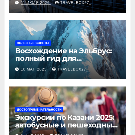
11 ИЮЛЯ 2026
TRAVELBOX27_
ПОЛЕЗНЫЕ СОВЕТЫ
Восхождение на Эльбрус:
полный гид для
покорителя высочайшей
10 МАЯ 2025
TRAVELBOX27_
вершины Европы
ДОСТОПРИМЕЧАТЕЛЬНОСТИ
Экскурсии по Казани 2025:
автобусные и пешеходные
туры от туроператора