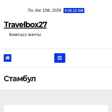
Перейти
Пн. Авг 10th, 2026
4:26:13 AM
к
содержанию
Travelbox27
Компасс мечты
Стамбул