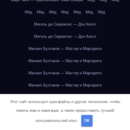
Мёд
Мёд
Мёд
Мёд
Мёд
Мёд
Мёд
Мигель де Сервантес — Дон Кихот
Мигель де Сервантес — Дон Кихот
Михаил Булгаков — Мастер и Маргарита
Михаил Булгаков — Мастер и Маргарита
Михаил Булгаков — Мастер и Маргарита
Михаил Булгаков — Мастер и Маргарита
Михаил Булгаков — Мастер и Маргарита
Этот сайт использует куки-файлы и другие технологии, чтобы
Михаил Булгаков — Мастер и Маргарита
помочь вам в навигации, а также предоставить лучший
пользовательский опыт.
OK
Михаил Булгаков — Мастер и Маргарита