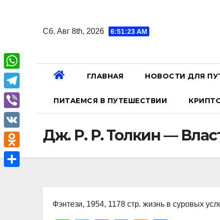
Перейти
к
Сб. Авг 8th, 2026
6:51:24 AM
содержанию
ГЛАВНАЯ
НОВОСТИ ДЛЯ ПУ
W
h
T
ПИТАЕМСЯ В ПУТЕШЕСТВИИ
КРИПТ
a
e
V
t
l
Дж. Р. Р. Толкин — Вла
i
V
s
e
b
K
A
O
g
e
p
d
r
О
r
p
n
a
т
o
Фэнтези, 1954, 1178 стр. жизнь в суровых ус
m
п
k