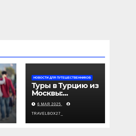
НОВОСТИ ДЛЯ ПУТЕШЕСТВЕННИКОВ
Туры в Турцию из
Москвы:
пляжный отдых,
6 МАЯ 2025
экскурсии и
лучшие курорты
TRAVELBOX27_