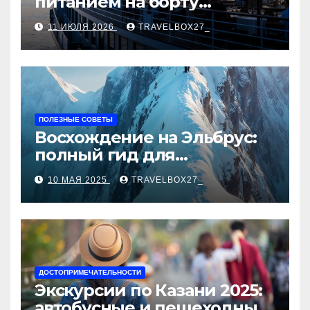
питанием на борту
теплохода
11 ИЮЛЯ 2026
TRAVELBOX27_
ПОЛЕЗНЫЕ СОВЕТЫ
Восхождение на Эльбрус:
полный гид для
покорителя высочайшей
10 МАЯ 2025
TRAVELBOX27_
вершины Европы
ДОСТОПРИМЕЧАТЕЛЬНОСТИ
Экскурсии по Казани 2025:
автобусные и пешеходные