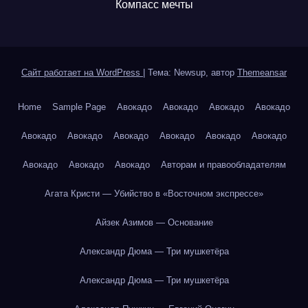
Компасс мечты
Сайт работает на WordPress
|
Тема: Newsup, автор
Themeansar
Home
Sample Page
Авокадо
Авокадо
Авокадо
Авокадо
Авокадо
Авокадо
Авокадо
Авокадо
Авокадо
Авокадо
Авокадо
Авокадо
Авокадо
Авторам и правообладателям
Агата Кристи — Убийство в «Восточном экспрессе»
Айзек Азимов — Основание
Александр Дюма — Три мушкетёра
Александр Дюма — Три мушкетёра