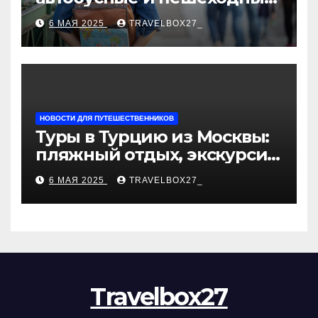
туры от туроператора
6 МАЯ 2025
TRAVELBOX27_
«Казан360»
НОВОСТИ ДЛЯ ПУТЕШЕСТВЕННИКОВ
Туры в Турцию из Москвы:
пляжный отдых, экскурсии
и лучшие курорты
6 МАЯ 2025
TRAVELBOX27_
Travelbox27