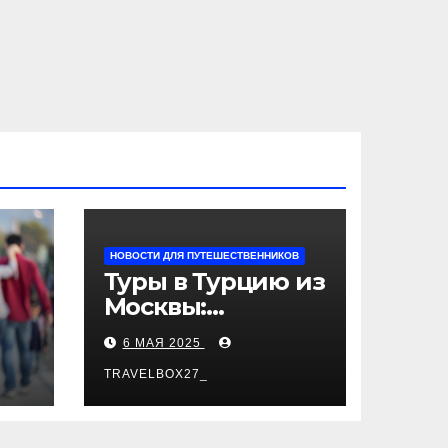
НОВОСТИ ДЛЯ ПУТЕШЕСТВЕННИКОВ
Туры в Турцию из
Москвы:
пляжный отдых,
6 МАЯ 2025
экскурсии и
лучшие курорты
TRAVELBOX27_