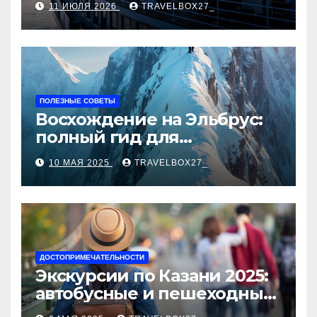
11 ИЮЛЯ 2026
TRAVELBOX27_
ПОЛЕЗНЫЕ СОВЕТЫ
Восхождение на Эльбрус:
полный гид для
покорителя высочайшей
10 МАЯ 2025
TRAVELBOX27_
вершины Европы
ДОСТОПРИМЕЧАТЕЛЬНОСТИ
Экскурсии по Казани 2025:
автобусные и пешеходные
туры от туроператора