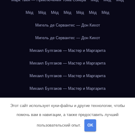
Мёд
Мёд
Мёд
Мёд
Мёд
Мёд
Мёд
Мигель де Сервантес — Дон Кихот
Мигель де Сервантес — Дон Кихот
Михаил Булгаков — Мастер и Маргарита
Михаил Булгаков — Мастер и Маргарита
Михаил Булгаков — Мастер и Маргарита
Михаил Булгаков — Мастер и Маргарита
Михаил Булгаков — Мастер и Маргарита
Этот сайт использует куки-файлы и другие технологии, чтобы
Михаил Булгаков — Мастер и Маргарита
помочь вам в навигации, а также предоставить лучший
пользовательский опыт.
OK
Михаил Булгаков — Мастер и Маргарита