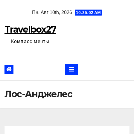
Перейти
Пн. Авг 10th, 2026
10:35:03 AM
к
содержанию
Travelbox27
Компасс мечты
Лос-Анджелес