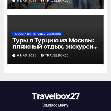
6 МАЯ 2025
TRAVELBOX27_
«Казан360»
НОВОСТИ ДЛЯ ПУТЕШЕСТВЕННИКОВ
Туры в Турцию из Москвы:
пляжный отдых, экскурсии
и лучшие курорты
6 МАЯ 2025
TRAVELBOX27_
Travelbox27
Компасс мечты