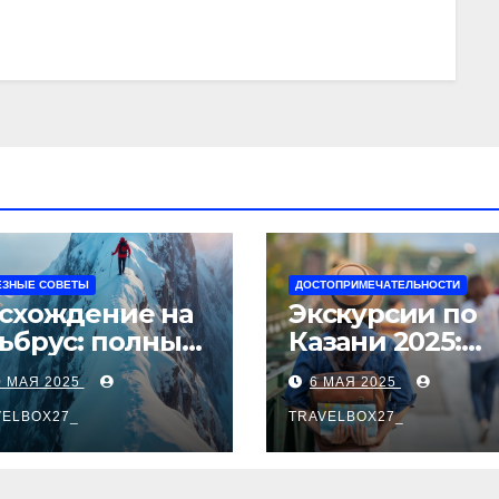
ЕЗНЫЕ СОВЕТЫ
ДОСТОПРИМЕЧАТЕЛЬНОСТИ
схождение на
Экскурсии по
ьбрус: полный
Казани 2025:
д для
автобусные и
0 МАЯ 2025
6 МАЯ 2025
корителя
пешеходные
сочайшей
VELBOX27_
туры от
TRAVELBOX27_
ршины Европы
туроператора
«Казан360»