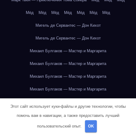
Мёд
Мёд
Мёд
Мёд
Мёд
Мёд
Мёд
Мигель де Сервантес — Дон Кихот
Мигель де Сервантес — Дон Кихот
Михаил Булгаков — Мастер и Маргарита
Михаил Булгаков — Мастер и Маргарита
Михаил Булгаков — Мастер и Маргарита
Михаил Булгаков — Мастер и Маргарита
Михаил Булгаков — Мастер и Маргарита
Этот сайт использует куки-файлы и другие технологии, чтобы
Михаил Булгаков — Мастер и Маргарита
помочь вам в навигации, а также предоставить лучший
пользовательский опыт.
OK
Михаил Булгаков — Мастер и Маргарита