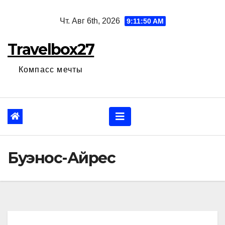
Перейти
Чт. Авг 6th, 2026
9:11:52 AM
к
содержанию
Travelbox27
Компасс мечты
Буэнос-Айрес