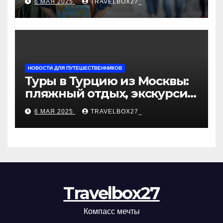
6 МАЯ 2025
TRAVELBOX27_
«Казан360»
НОВОСТИ ДЛЯ ПУТЕШЕСТВЕННИКОВ
Туры в Турцию из Москвы:
пляжный отдых, экскурсии
и лучшие курорты
6 МАЯ 2025
TRAVELBOX27_
Travelbox27
Компасс мечты