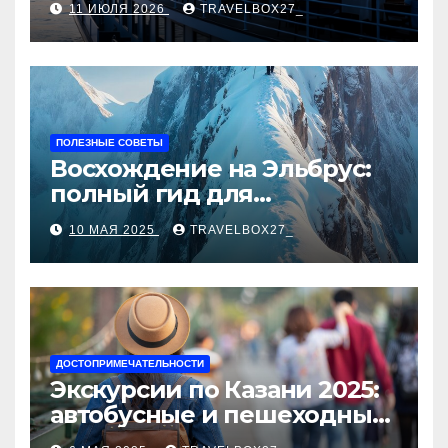
11 ИЮЛЯ 2026
TRAVELBOX27_
ПОЛЕЗНЫЕ СОВЕТЫ
Восхождение на Эльбрус:
полный гид для
покорителя высочайшей
10 МАЯ 2025
TRAVELBOX27_
вершины Европы
ДОСТОПРИМЕЧАТЕЛЬНОСТИ
Экскурсии по Казани 2025:
автобусные и пешеходные
туры от туроператора