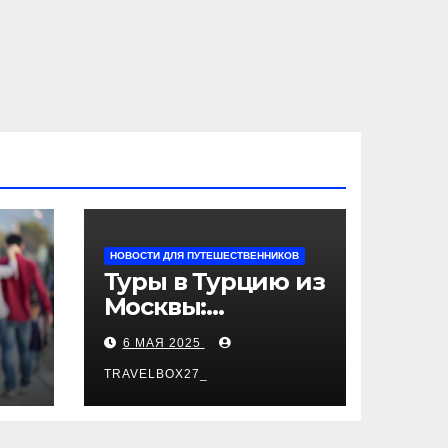
НОВОСТИ ДЛЯ ПУТЕШЕСТВЕННИКОВ
Туры в Турцию из
Москвы:
пляжный отдых,
6 МАЯ 2025
экскурсии и
лучшие курорты
TRAVELBOX27_