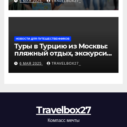
6 МАЯ 2025
TRAVELBOX27_
«Казан360»
НОВОСТИ ДЛЯ ПУТЕШЕСТВЕННИКОВ
Туры в Турцию из Москвы:
пляжный отдых, экскурсии
и лучшие курорты
6 МАЯ 2025
TRAVELBOX27_
Travelbox27
Компасс мечты