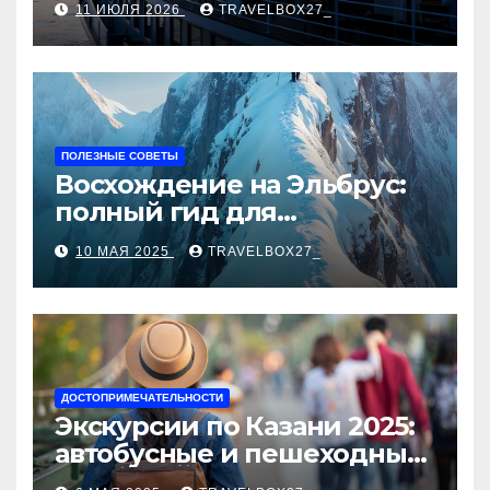
11 ИЮЛЯ 2026
TRAVELBOX27_
ПОЛЕЗНЫЕ СОВЕТЫ
Восхождение на Эльбрус:
полный гид для
покорителя высочайшей
10 МАЯ 2025
TRAVELBOX27_
вершины Европы
ДОСТОПРИМЕЧАТЕЛЬНОСТИ
Экскурсии по Казани 2025:
автобусные и пешеходные
туры от туроператора