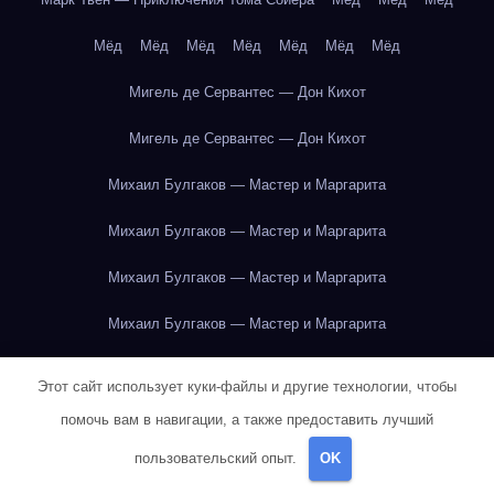
Мёд
Мёд
Мёд
Мёд
Мёд
Мёд
Мёд
Мигель де Сервантес — Дон Кихот
Мигель де Сервантес — Дон Кихот
Михаил Булгаков — Мастер и Маргарита
Михаил Булгаков — Мастер и Маргарита
Михаил Булгаков — Мастер и Маргарита
Михаил Булгаков — Мастер и Маргарита
Михаил Булгаков — Мастер и Маргарита
Этот сайт использует куки-файлы и другие технологии, чтобы
Михаил Булгаков — Мастер и Маргарита
помочь вам в навигации, а также предоставить лучший
пользовательский опыт.
OK
Михаил Булгаков — Мастер и Маргарита