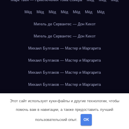
Мёд
Мёд
Мёд
Мёд
Мёд
Мёд
Мёд
Мигель де Сервантес — Дон Кихот
Мигель де Сервантес — Дон Кихот
Михаил Булгаков — Мастер и Маргарита
Михаил Булгаков — Мастер и Маргарита
Михаил Булгаков — Мастер и Маргарита
Михаил Булгаков — Мастер и Маргарита
Михаил Булгаков — Мастер и Маргарита
Этот сайт использует куки-файлы и другие технологии, чтобы
Михаил Булгаков — Мастер и Маргарита
помочь вам в навигации, а также предоставить лучший
пользовательский опыт.
OK
Михаил Булгаков — Мастер и Маргарита