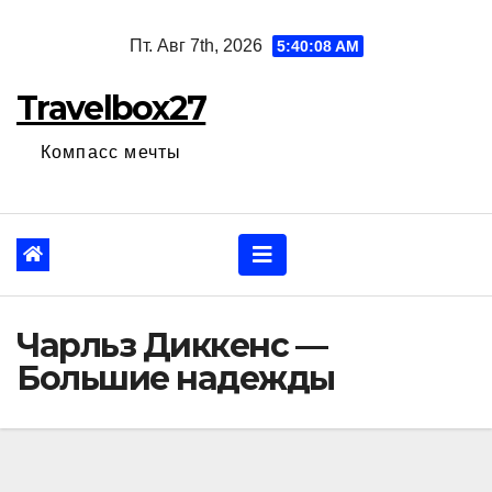
Перейти
Пт. Авг 7th, 2026
5:40:09 AM
к
содержанию
Travelbox27
Компасс мечты
Чарльз Диккенс —
Большие надежды