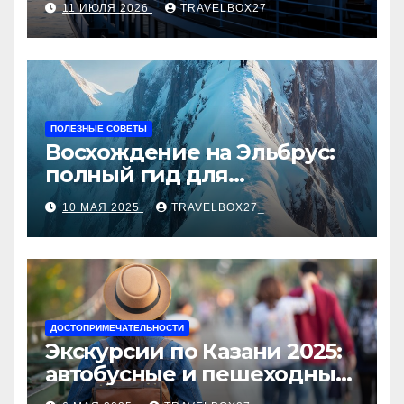
11 ИЮЛЯ 2026
TRAVELBOX27_
ПОЛЕЗНЫЕ СОВЕТЫ
Восхождение на Эльбрус:
полный гид для
покорителя высочайшей
10 МАЯ 2025
TRAVELBOX27_
вершины Европы
ДОСТОПРИМЕЧАТЕЛЬНОСТИ
Экскурсии по Казани 2025:
автобусные и пешеходные
туры от туроператора