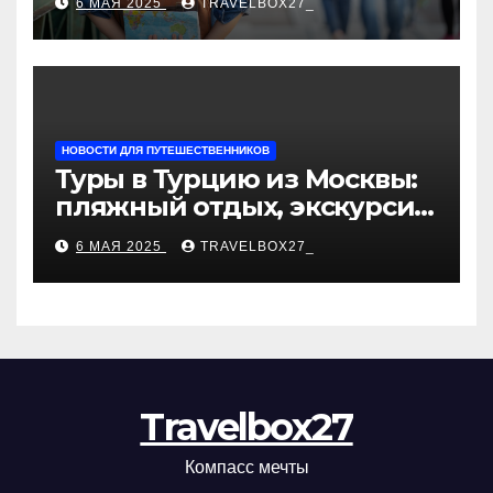
6 МАЯ 2025
TRAVELBOX27_
«Казан360»
НОВОСТИ ДЛЯ ПУТЕШЕСТВЕННИКОВ
Туры в Турцию из Москвы:
пляжный отдых, экскурсии
и лучшие курорты
6 МАЯ 2025
TRAVELBOX27_
Travelbox27
Компасс мечты