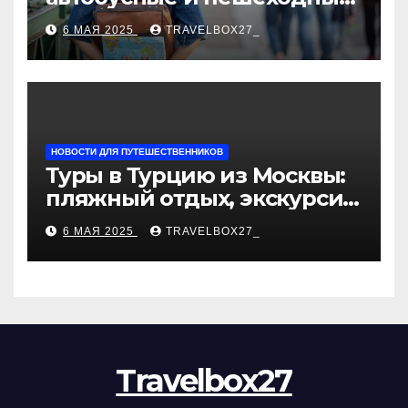
туры от туроператора
6 МАЯ 2025
TRAVELBOX27_
«Казан360»
НОВОСТИ ДЛЯ ПУТЕШЕСТВЕННИКОВ
Туры в Турцию из Москвы:
пляжный отдых, экскурсии
и лучшие курорты
6 МАЯ 2025
TRAVELBOX27_
Travelbox27