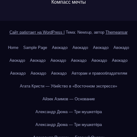
Компасс мечты
Сайт работает на WordPress
|
Тема: Newsup, автор
Themeansar
Home
Sample Page
Авокадо
Авокадо
Авокадо
Авокадо
Авокадо
Авокадо
Авокадо
Авокадо
Авокадо
Авокадо
Авокадо
Авокадо
Авокадо
Авторам и правообладателям
Агата Кристи — Убийство в «Восточном экспрессе»
Айзек Азимов — Основание
Александр Дюма — Три мушкетёра
Александр Дюма — Три мушкетёра