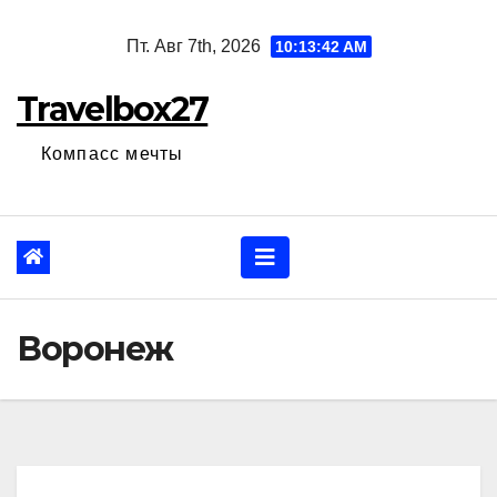
Перейти
Пт. Авг 7th, 2026
10:13:43 AM
к
содержанию
Travelbox27
Компасс мечты
Воронеж