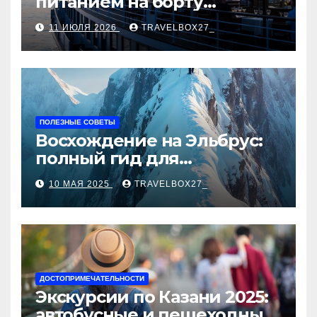
питанием на борту
теплохода
11 ИЮЛЯ 2026
TRAVELBOX27_
ПОЛЕЗНЫЕ СОВЕТЫ
Восхождение на Эльбрус:
полный гид для
покорителя высочайшей
10 МАЯ 2025
TRAVELBOX27_
вершины Европы
ДОСТОПРИМЕЧАТЕЛЬНОСТИ
Экскурсии по Казани 2025:
автобусные и пешеходные