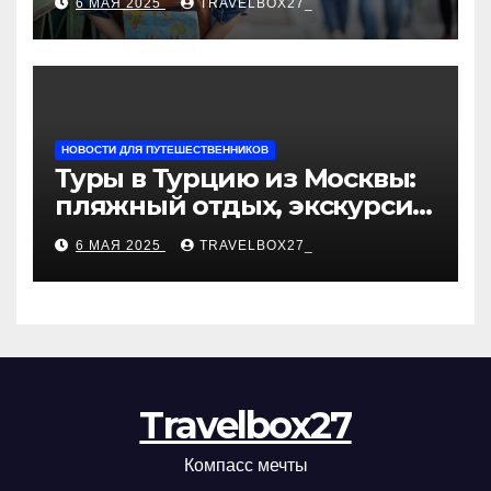
6 МАЯ 2025
TRAVELBOX27_
«Казан360»
НОВОСТИ ДЛЯ ПУТЕШЕСТВЕННИКОВ
Туры в Турцию из Москвы:
пляжный отдых, экскурсии
и лучшие курорты
6 МАЯ 2025
TRAVELBOX27_
Travelbox27
Компасс мечты