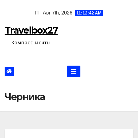
Перейти
Пт. Авг 7th, 2026
11:12:43 AM
к
содержанию
Travelbox27
Компасс мечты
Черника