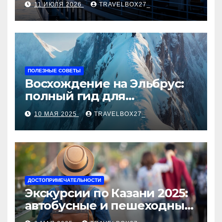
11 ИЮЛЯ 2026
TRAVELBOX27_
ПОЛЕЗНЫЕ СОВЕТЫ
Восхождение на Эльбрус:
полный гид для
покорителя высочайшей
10 МАЯ 2025
TRAVELBOX27_
вершины Европы
ДОСТОПРИМЕЧАТЕЛЬНОСТИ
Экскурсии по Казани 2025:
автобусные и пешеходные
туры от туроператора