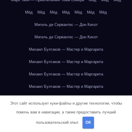
Мёд
Мёд
Мёд
Мёд
Мёд
Мёд
Мёд
Мигель де Сервантес — Дон Кихот
Мигель де Сервантес — Дон Кихот
Михаил Булгаков — Мастер и Маргарита
Михаил Булгаков — Мастер и Маргарита
Михаил Булгаков — Мастер и Маргарита
Михаил Булгаков — Мастер и Маргарита
Михаил Булгаков — Мастер и Маргарита
Этот сайт использует куки-файлы и другие технологии, чтобы
Михаил Булгаков — Мастер и Маргарита
помочь вам в навигации, а также предоставить лучший
пользовательский опыт.
OK
Михаил Булгаков — Мастер и Маргарита